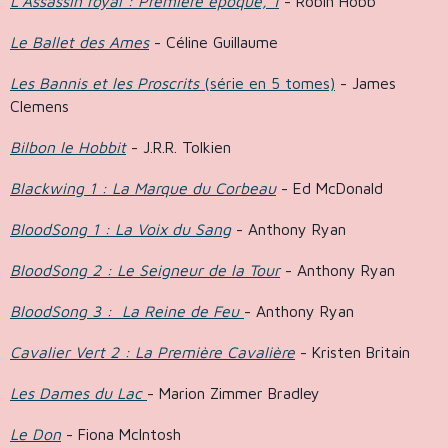
L'Assassin royal : Première époque, 1
- Robin Hobb
Le Ballet des Ames
- Céline Guillaume
Les Bannis et les Proscrits
(série en 5 tomes)
- James
Clemens
Bilbon le Hobbit
- J.R.R. Tolkien
Blackwing 1 : La Marque du Corbeau
- Ed McDonald
BloodSong 1 : La Voix du Sang
- Anthony Ryan
BloodSong 2 : Le Seigneur de la Tour
- Anthony Ryan
BloodSong 3 : La Reine de Feu
- Anthony Ryan
Cavalier Vert 2 : La Première Cavalière
- Kristen Britain
Les Dames du Lac
- Marion Zimmer Bradley
Le Don
- Fiona McIntosh