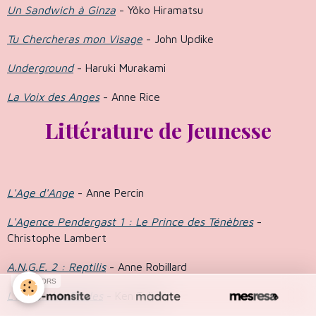
Un Sandwich à Ginza
- Yôko Hiramatsu
Tu Chercheras mon Visage
- John Updike
Underground
- Haruki Murakami
La Voix des Anges
- Anne Rice
Littérature de Jeunesse
L'Age d'Ange
- Anne Percin
L'Agence Pendergast 1 : Le Prince des Ténèbres
-
Christophe Lambert
A.N.G.E. 2 : Reptilis
- Anne Robillard
SPONSORS
L'Appel des Etoiles
- Ken Follet